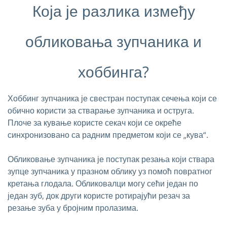
Која је разлика између
обликовања зупчаника и
хоббинга?
Хоббинг зупчаника је свестран поступак сечења који се
обично користи за стварање зупчаника и оструга.
Плоче за кување користе секач који се окреће
синхронизовано са радним предметом који се „кува“.
Обликовање зупчаника је поступак резања који ствара
зупце зупчаника у празном облику уз помоћ повратног
кретања глодала. Обликовалци могу сећи један по
један зуб, док други користе ротирајући резач за
резање зуба у бројним пролазима.