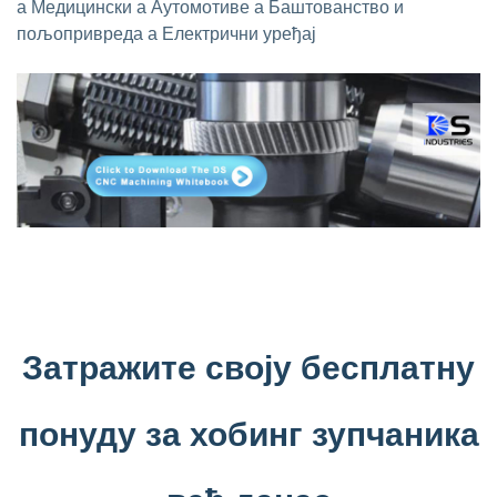
а Медицински
а Аутомотиве
а Баштованство и
пољопривреда
а Електрични уређај
Затражите своју бесплатну
понуду за хобинг зупчаника