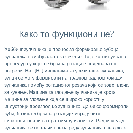
Како то функционише?
Хоббинг зупчаника је процес за формирање зубаца
зупчаника помоћу алата за сечење. То је континуирана
процедура у којој се брзина ротације подешава по
потреби. На ЦНЦ машинама за урезивање зупчаника,
зупци се могу формирати на празном радном комаду
зупчаника помоћу ротационог резача који се зове плоча
за кување. Машина за глодање зупчаника је врста
машине за глодање која се широко користи у
индустрији производње зупчаника. Да би се формирали
зуби, брзина и брзина ротације морају бити
синхронизовани са празним зупчаником. Радни комад
зупчаника се повлачи према реду зупчаника све док се