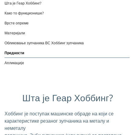
Шта је Геар Хоббинг?
Како то функционише?
Врсте опреме
Материјали
Обликовање зупчаника ВС Хоббинг зупчаника
Предности
Апликације
Шта је Геар Хоббинг?
Хоббинг је поступак машинске обраде на који се
карактеристике резаног зупчаника на металу и
неметалу