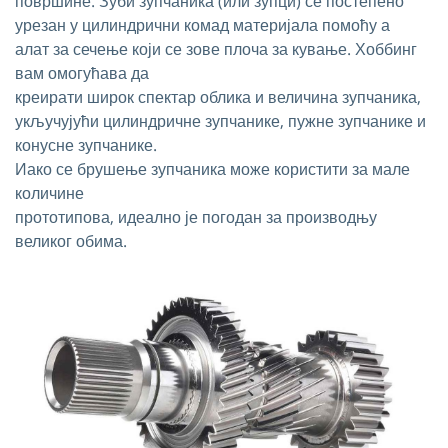
површине. Зуби зупчаника (или зупци) се постепено
урезан у цилиндрични комад материјала помоћу а
алат за сечење који се зове плоча за кување. Хоббинг
вам омогућава да
креирати широк спектар облика и величина зупчаника,
укључујући цилиндричне зупчанике, пужне зупчанике и
конусне зупчанике.
Иако се брушење зупчаника може користити за мале
количине
прототипова, идеално је погодан за производњу
великог обима.