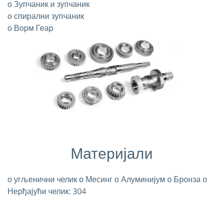
о Зупчаник и зупчаник
о спирални зупчаник
о Ворм Геар
Материјали
о угљенични челик
о Месинг
о Алуминијум
о Бронза
о
Нерђајући челик: 304