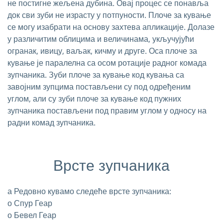
не постигне жељена дубина. Овај процес се понавља
док сви зуби не израсту у потпуности. Плоче за кување
се могу изабрати на основу захтева апликације. Долазе
у различитим облицима и величинама, укључујући
огранак, ивицу, ваљак, кичму и друге. Оса плоче за
кување је паралелна са осом ротације радног комада
зупчаника. Зуби плоче за кување код кувања са
завојним зупцима постављени су под одређеним
углом, али су зуби плоче за кување код пужних
зупчаника постављени под правим углом у односу на
радни комад зупчаника.
Врсте зупчаника
а Редовно кувамо следеће врсте зупчаника:
о Спур Геар
о Бевел Геар