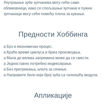
Унутрашње зубе зупчаника могу сећи само
обликовници, иако се спољашњи зупчани и пужни
зупчаници могу сећи помоћу плоча за кување.
Предности Хоббинга
а Брз и економичан процес.
а Краће време циклуса и бржа производња.
а Мала до велика запремина може да се смести.
а Једноставно потребно индексирање.
а Без прегревања, алата за сечење.
а Направите било који број зуба са тачношћу модула.
Апликације