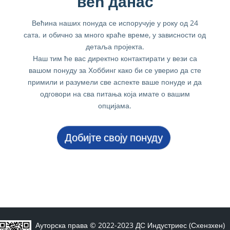
већ данас
Већина наших понуда се испоручује у року од 24
сата. и обично за много краће време, у зависности од
детаља пројекта.
Наш тим ће вас директно контактирати у вези са
вашом понуду за Хоббинг како би се уверио да сте
примили и разумели све аспекте ваше понуде и да
одговори на сва питања која имате о вашим
опцијама.
Добијте своју понуду
Ауторска права © 2022-2023 ДС Индустриес (Схензхен)